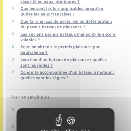
sécurité en eaux intérieures ?
Quelles sont les lois applicables lorsqu'on
quitte les eaux françaises ?
Que faire en cas de perte, vol ou détérioration
du permis bateau de plaisance ?
Les anciens permis bateaux mer sont-ils encore
valables ?
Peut-on obtenir le permis plaisance par
équivalence ?
Location d'un bateau de plaisance : quelles
sont les règles ?
Conduite accompagnée d'un bateau à moteur :
quelles sont les règles ?
Pour en savoir plus
Site officiel des démarches en ligne gratuites
"www.demarches-plaisance.gouv.fr"
Ministère chargé de la mer et de la pêche
Site Formations et Métiers de la mer