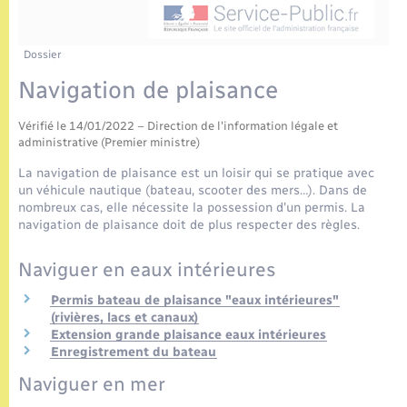
Enfants – Jeunes
Tourisme
Travaux - Autorisation d’occupation de l’espace
public
Etat civil
Transports scolaires
Compétences
Etat-civil - Papiers - Citoyenneté
Dossier
Navigation de plaisance
Mariage – PACS
Plan interactif
Logement - Urbanisme
Vérifié le 14/01/2022 – Direction de l'information légale et
Parrainage civil
Présentation de la commune
administrative (Premier ministre)
Loisirs
La navigation de plaisance est un loisir qui se pratique avec
Recensement
Publications
un véhicule nautique (bateau, scooter des mers…). Dans de
Nouvel habitant
nombreux cas, elle nécessite la possession d'un permis. La
navigation de plaisance doit de plus respecter des règles.
La Communauté de communes
Numérique
Naviguer en eaux intérieures
Permis bateau de plaisance "eaux intérieures"
Organisation d’événement
(rivières, lacs et canaux)
Extension grande plaisance eaux intérieures
Enregistrement du bateau
Sécurité - Prévention
Naviguer en mer