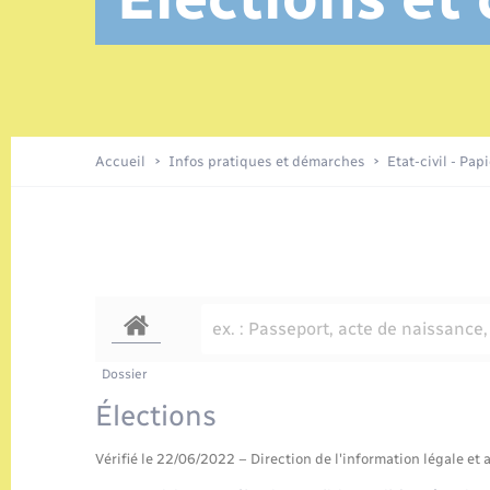
Location de 2 roues
Elections et citoyenneté
Conseil municipal
Petite enfance
Tourisme
Travaux - Autorisation d’occupation
Enfants – Jeunes
de l’espace public
Parrainage civil
Présentation de la commune
Accueil
Infos pratiques et démarches
Etat-civil - Pap
Loisirs
Organisation d’événement
Transports
Dossier
Élections
Vérifié le 22/06/2022 – Direction de l'information légale et 