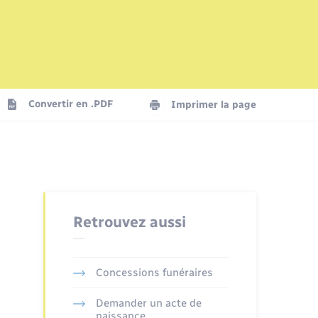
Mariage – PACS
Plan interactif
Logement - Urbanisme
La Communauté de communes
Convertir en .PDF
Imprimer la page
Numérique
Seniors
Retrouvez aussi
Concessions funéraires
Demander un acte de
naissance