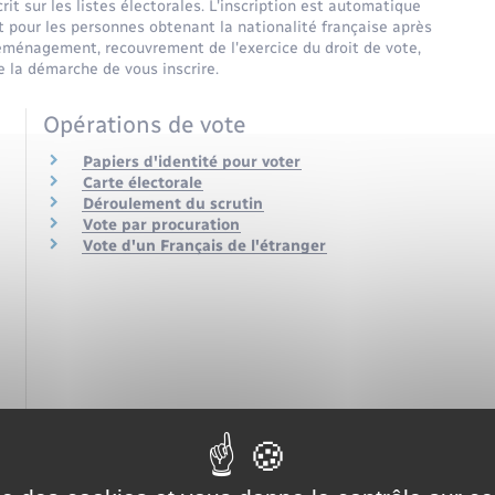
crit sur les listes électorales. L'inscription est automatique
t pour les personnes obtenant la nationalité française après
éménagement, recouvrement de l'exercice du droit de vote,
e la démarche de vous inscrire.
Opérations de vote
Papiers d'identité pour voter
Carte électorale
Déroulement du scrutin
Vote par procuration
Vote d'un Français de l'étranger