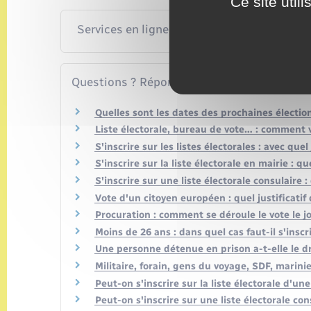
Ce site util
Services en ligne et formulaires
Questions ? Réponses !
Quelles sont les dates des prochaines électio
Liste électorale, bureau de vote… : comment vé
S'inscrire sur les listes électorales : avec quel 
S'inscrire sur la liste électorale en mairie : qu
S'inscrire sur une liste électorale consulaire : 
Vote d'un citoyen européen : quel justificatif 
Procuration : comment se déroule le vote le jo
Moins de 26 ans : dans quel cas faut-il s'inscr
Une personne détenue en prison a-t-elle le dr
Militaire, forain, gens du voyage, SDF, marinie
Peut-on s'inscrire sur la liste électorale d'u
Peut-on s'inscrire sur une liste électorale co