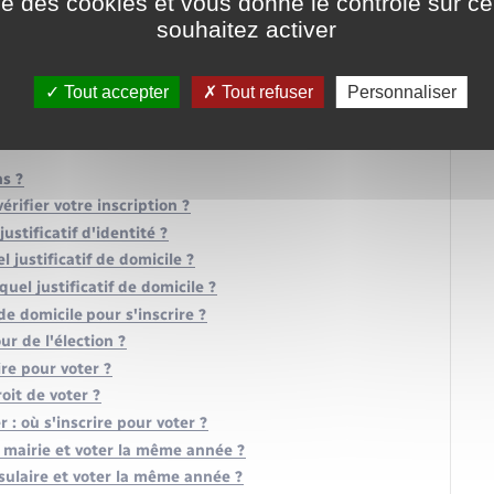
ise des cookies et vous donne le contrôle sur 
souhaitez activer
Tout accepter
Tout refuser
Personnaliser
ns ?
rifier votre inscription ?
justificatif d'identité ?
el justificatif de domicile ?
quel justificatif de domicile ?
de domicile pour s'inscrire ?
ur de l'élection ?
ire pour voter ?
oit de voter ?
r : où s'inscrire pour voter ?
ne mairie et voter la même année ?
nsulaire et voter la même année ?