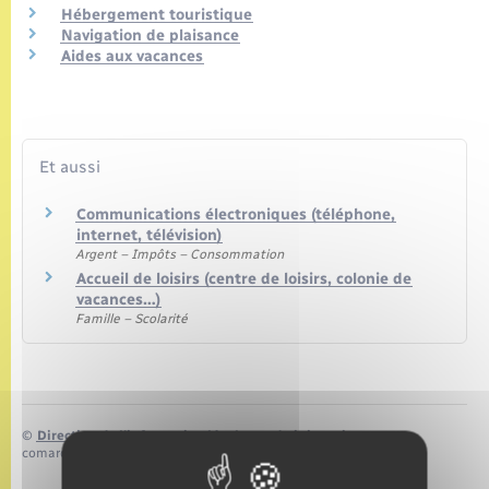
Seniors
Hébergement touristique
Navigation de plaisance
Aides aux vacances
Transports
Voirie et espace public
Et aussi
Communications électroniques (téléphone,
internet, télévision)
Argent – Impôts – Consommation
Accueil de loisirs (centre de loisirs, colonie de
vacances…)
Famille – Scolarité
©
Direction de l’information légale et administrative
comarquage developpé par
baseo.io