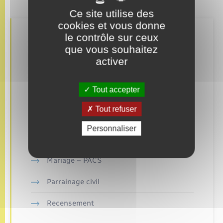
Ce site utilise des
cookies et vous donne
le contrôle sur ceux
Retrouvez aussi
que vous souhaitez
activer
Concessions funéraires
Tout accepter
Demander un acte de naissance
Tout refuser
Documents d’identité
Personnaliser
Etat civil
Mariage – PACS
Parrainage civil
Recensement