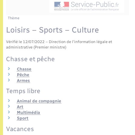
Enfants – Jeunes
Tourisme
Travaux - Autorisation d’occupation de l’espace
public
Etat civil
Transports scolaires
Compétences
Etat-civil - Papiers - Citoyenneté
Thème
Loisirs – Sports – Culture
Mariage – PACS
Plan interactif
Logement - Urbanisme
Vérifié le 12/07/2022 – Direction de l'information légale et
Parrainage civil
Présentation de la commune
administrative (Premier ministre)
Loisirs
Chasse et pêche
Recensement
Publications
Nouvel habitant
Chasse
Pêche
La Communauté de communes
Armes
Numérique
Temps libre
Animal de compagnie
Organisation d’événement
Art
Multimédia
Sport
Sécurité - Prévention
Vacances