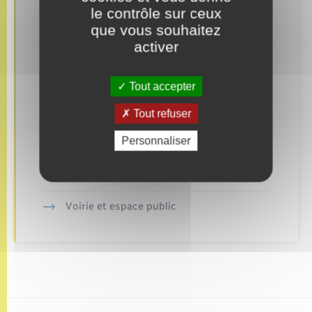
le contrôle sur ceux
Loisirs
que vous souhaitez
activer
Nouvel habitant
Numérique
Tout accepter
Tout refuser
Organisation d’événement
Personnaliser
Sécurité - Prévention
Seniors
Voirie et espace public