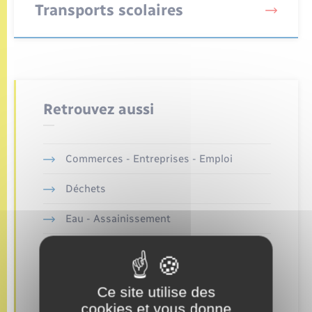
Seniors
Transports scolaires
Transports
Voirie et espace public
Retrouvez aussi
Commerces - Entreprises - Emploi
Déchets
Eau - Assainissement
Enfants – Jeunes
Etat-civil - Papiers - Citoyenneté
Ce site utilise des
cookies et vous donne
Logement - Urbanisme