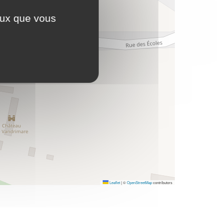
ceux que vous
Leaflet
|
©
OpenStreetMap
contributors