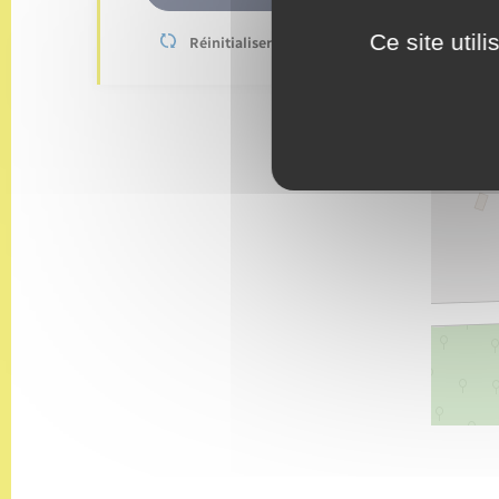
Ce site util
Réinitialiser les filtres