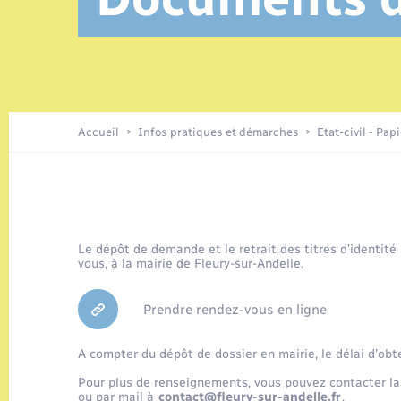
Location de 2 roues
Elections et citoyenneté
Conseil municipal
Petite enfance
Tourisme
Travaux - Autorisation d’occupation
Enfants – Jeunes
de l’espace public
Parrainage civil
Présentation de la commune
Accueil
Infos pratiques et démarches
Etat-civil - Pap
Loisirs
Organisation d’événement
Le dépôt de demande et le retrait des titres d’identité
vous, à la mairie de Fleury-sur-Andelle.
Transports
Prendre rendez-vous en ligne
A compter du dépôt de dossier en mairie, le délai d’obt
Pour plus de renseignements, vous pouvez contacter la
ou par mail à
contact@fleury-sur-andelle.fr
.