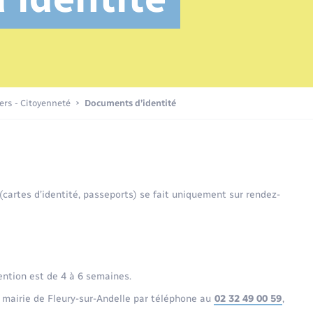
Transports scolaires
Etat civil
Compétences
Etat-civil - Papiers -
Citoyenneté
Recensement
Publications
iers - Citoyenneté
Documents d’identité
Nouvel habitant
Sécurité - Prévention
 (cartes d’identité, passeports) se fait uniquement sur rendez-
Voirie et espace public
ention est de 4 à 6 semaines.
 mairie de Fleury-sur-Andelle par téléphone au
02 32 49 00 59
,