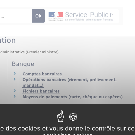
tion
administrative (Premier ministre)
Banque
Comptes bancaires
Opérations bancaires (virement, prélèvement,
mandat…)
Fichiers bancaires
Moyens de paiements (carte, chèque ou espèces)
Crédit et surendettement
Crédit à la consommation
Crédit immobilier
ise des cookies et vous donne le contrôle sur 
Surendettement