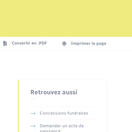
Mariage – PACS
Plan interactif
Logement - Urbanisme
La Communauté de communes
Convertir en .PDF
Imprimer la page
Numérique
Seniors
Retrouvez aussi
Concessions funéraires
Demander un acte de
naissance