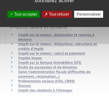
souhaitez activer
Tout accepter
Tout refuser
Personnaliser
Impôts, taxes et douane
Impôt sur le revenu : déclaration et revenus à
déclarer
Impôt sur le revenu : déductions, réductions et
crédits d'impôt
Impôt sur le revenu : calcul et paiement
Impôts locaux
Impôt sur la fortune immobilière (IFI)
Droits de succession et de donation
Saisir l'administration fiscale (difficultés de
paiement, réclamation…)
Prélèvements sociaux (CSG, CRDS)
Douane
Impôt des résidents à l'étranger