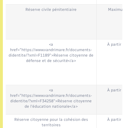
Réserve civile pénitentiaire
Maximum 
<a
À partir de
href="https://www.vandrimare.fr/documents-
didentite/?xml=F1189">Réserve citoyenne de
défense et de sécurité</a>
<a
À partir de
href="https://www.vandrimare.fr/documents-
didentite/?xml=F34258">Réserve citoyenne
de l'éducation nationale</a>
Réserve citoyenne pour la cohésion des
À partir de
territoires