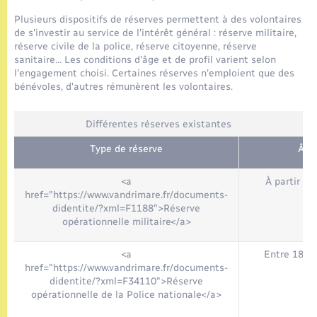
Seniors
Plusieurs dispositifs de réserves permettent à des volontaires
de s'investir au service de l'intérêt général : réserve militaire,
Transports
réserve civile de la police, réserve citoyenne, réserve
sanitaire… Les conditions d'âge et de profil varient selon
l'engagement choisi. Certaines réserves n'emploient que des
Voirie et espace public
bénévoles, d'autres rémunèrent les volontaires.
Différentes réserves existantes
Type de réserve
Âge
<a
À partir de
href="https://www.vandrimare.fr/documents-
didentite/?xml=F1188">Réserve
opérationnelle militaire</a>
<a
Entre 18 et
href="https://www.vandrimare.fr/documents-
didentite/?xml=F34110">Réserve
opérationnelle de la Police nationale</a>