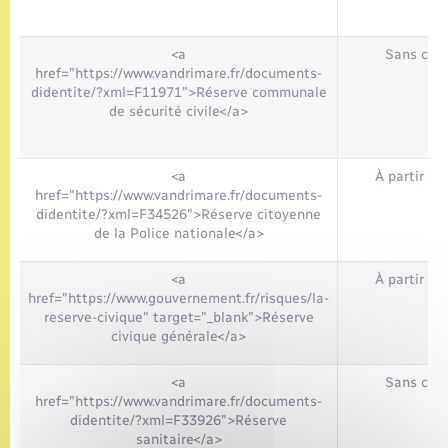
<a
Sans cond
href="https://www.vandrimare.fr/documents-
didentite/?xml=F11971">Réserve communale
de sécurité civile</a>
<a
À partir de
href="https://www.vandrimare.fr/documents-
didentite/?xml=F34526">Réserve citoyenne
de la Police nationale</a>
<a
À partir de
href="https://www.gouvernement.fr/risques/la-
reserve-civique" target="_blank">Réserve
civique générale</a>
<a
Sans cond
href="https://www.vandrimare.fr/documents-
didentite/?xml=F33926">Réserve
sanitaire</a>