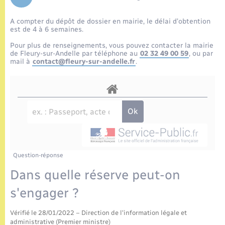
Enfants – Jeunes
Tourisme
Travaux - Autorisation d’occupation de l’espace
public
A compter du dépôt de dossier en mairie, le délai d’obtention
Etat civil
Transports scolaires
Compétences
Etat-civil - Papiers - Citoyenneté
est de 4 à 6 semaines.
Pour plus de renseignements, vous pouvez contacter la mairie
Mariage – PACS
Plan interactif
de Fleury-sur-Andelle par téléphone au
02 32 49 00 59
, ou par
Logement - Urbanisme
mail à
contact@fleury-sur-andelle.fr
.
Parrainage civil
Présentation de la commune
Loisirs
Recensement
Publications
Nouvel habitant
La Communauté de communes
Numérique
Question-réponse
Organisation d’événement
Dans quelle réserve peut-on
s'engager ?
Sécurité - Prévention
Vérifié le 28/01/2022 – Direction de l'information légale et
administrative (Premier ministre)