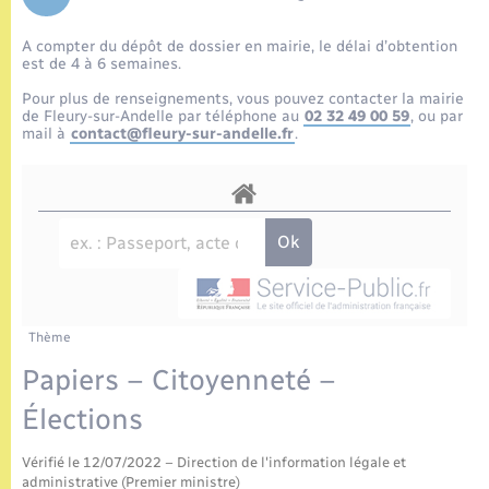
Enfants – Jeunes
Tourisme
Travaux - Autorisation d’occupation de l’espace
public
A compter du dépôt de dossier en mairie, le délai d’obtention
Etat civil
Transports scolaires
Compétences
Etat-civil - Papiers - Citoyenneté
est de 4 à 6 semaines.
Pour plus de renseignements, vous pouvez contacter la mairie
Mariage – PACS
Plan interactif
de Fleury-sur-Andelle par téléphone au
02 32 49 00 59
, ou par
Logement - Urbanisme
mail à
contact@fleury-sur-andelle.fr
.
Parrainage civil
Présentation de la commune
Loisirs
Recensement
Publications
Nouvel habitant
La Communauté de communes
Numérique
Thème
Organisation d’événement
Papiers – Citoyenneté –
Élections
Sécurité - Prévention
Vérifié le 12/07/2022 – Direction de l'information légale et
administrative (Premier ministre)