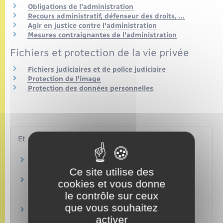
Obligations de l'administration
Recours administratif, défenseur des droits, …
Agir en justice contre l'administration
Mesures contraignantes de l'administration
Fichiers et protection de la vie privée
Fichiers judiciaires et de police judiciaire
Protection de l'image
Protection des données personnelles
Et aussi
Nationalité française
Étranger – Europe
Ce site utilise des
Titres, carte de séjour et documents de
cookies et vous donne
circulation pour étranger en France
le contrôle sur ceux
Étranger – Europe
que vous souhaitez
Carte grise (certificat d'immatriculation)
activer
Transports – Mobilité