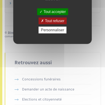
Permis de conduire
Transports – Mobilité
Tout accepter
Tout refuser
Personnaliser
©
Direction de l’information légale et administrative
comarquage developpé par
baseo.io
Retrouvez aussi
Concessions funéraires
Demander un acte de naissance
Elections et citoyenneté