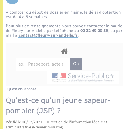
Enfants – Jeunes
Tourisme
Travaux - Autorisation d’occupation de l’espace
public
A compter du dépôt de dossier en mairie, le délai d’obtention
Etat civil
Transports scolaires
Compétences
Etat-civil - Papiers - Citoyenneté
est de 4 à 6 semaines.
Pour plus de renseignements, vous pouvez contacter la mairie
Mariage – PACS
Plan interactif
de Fleury-sur-Andelle par téléphone au
02 32 49 00 59
, ou par
Logement - Urbanisme
mail à
contact@fleury-sur-andelle.fr
.
Parrainage civil
Présentation de la commune
Loisirs
Recensement
Publications
Nouvel habitant
La Communauté de communes
Numérique
Question-réponse
Organisation d’événement
Qu'est-ce qu'un jeune sapeur-
pompier (JSP) ?
Sécurité - Prévention
Vérifié le 06/12/2021 – Direction de l'information légale et
administrative (Premier ministre)