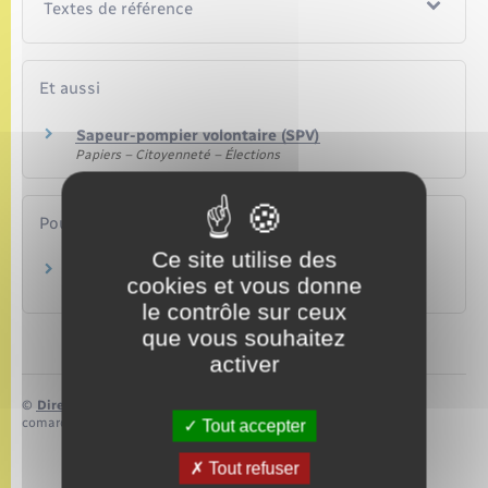
Textes de référence
Et aussi
Sapeur-pompier volontaire (SPV)
Papiers – Citoyenneté – Élections
Pour en savoir plus
Ce site utilise des
Devenir jeune sapeur-pompier et BNJSP
cookies et vous donne
Sapeurs-pompiers de France
le contrôle sur ceux
que vous souhaitez
activer
©
Direction de l’information légale et administrative
comarquage developpé par
baseo.io
Tout accepter
Tout refuser