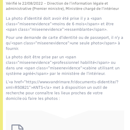
Seniors
Vérifié le 22/08/2022 – Direction de l'information légale et
administrative (Premier ministre), Ministère chargé de l'intérieur
Transports
La photo d'identité doit avoir été prise il y a <span
class="miseenevidence">moins de 6 mois</span> et être
<span class="miseenevidence">ressemblante</span>.
Voirie et espace public
Pour une demande de carte d'identité ou de passeport, il n'y a
qu'<span class="miseenevidence">une seule photo</span> à
fournir.
La photo doit être prise par un <span
class="miseenevidence">professionnel habilité</span> ou
dans une <span class="miseenevidence">cabine utilisant un
système agréé</span> par le ministère de l'intérieur.
L'<a href="https://www.vandrimare.fr/documents-didentite/?
xml=R50821">ANTS</a> met à disposition un outil de
recherche pour connaître les lieux proches de votre
domicile où faire les photos :