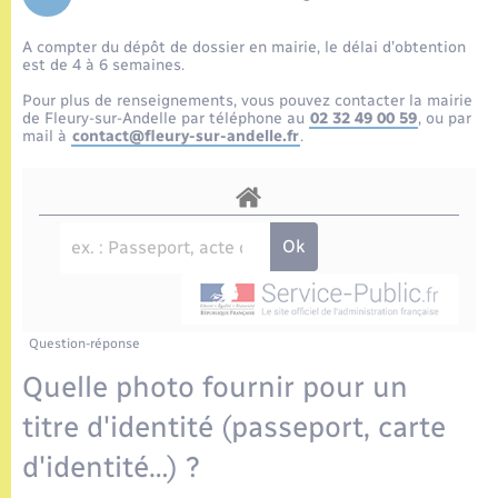
Enfants – Jeunes
Tourisme
Travaux - Autorisation d’occupation de l’espace
public
A compter du dépôt de dossier en mairie, le délai d’obtention
Etat civil
Transports scolaires
Compétences
Etat-civil - Papiers - Citoyenneté
est de 4 à 6 semaines.
Pour plus de renseignements, vous pouvez contacter la mairie
Mariage – PACS
Plan interactif
de Fleury-sur-Andelle par téléphone au
02 32 49 00 59
, ou par
Logement - Urbanisme
mail à
contact@fleury-sur-andelle.fr
.
Parrainage civil
Présentation de la commune
Loisirs
Recensement
Publications
Nouvel habitant
La Communauté de communes
Numérique
Question-réponse
Organisation d’événement
Quelle photo fournir pour un
titre d'identité (passeport, carte
Sécurité - Prévention
d'identité…) ?