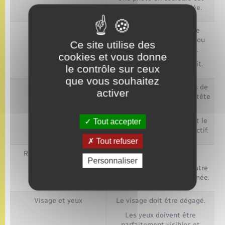
fortement recommandée.
Fond
Le fond doit être uni, de
couleur claire (bleu clair ou
Ce site utilise des
gris clair par exemple).
cookies et vous donne
Le fond blanc est interdit.
le contrôle sur ceux
que vous souhaitez
Tête
La tête doit être nue (pas de
activer
chapeau, foulard ou serre-tête
par exemple).
La tête doit être droite et le
Tout accepter
visage dirigé face à l'objectif.
Tout refuser
Regard et expression
Il faut fixer l'objectif.
Personnaliser
L'expression doit être neutre
et la bouche doit être fermée.
Visage et yeux
Le visage doit être dégagé.
Les yeux doivent être
parfaitement visibles et