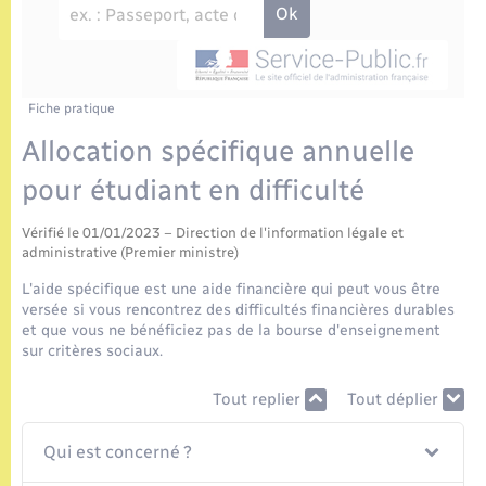
Enfants – Jeunes
Tourisme
Travaux - Autorisation d’occupation de l’espace
public
Etat civil
Transports scolaires
Compétences
Etat-civil - Papiers - Citoyenneté
Mariage – PACS
Plan interactif
Fiche pratique
Logement - Urbanisme
Allocation spécifique annuelle
Parrainage civil
Présentation de la commune
pour étudiant en difficulté
Loisirs
Recensement
Publications
Vérifié le 01/01/2023 – Direction de l'information légale et
Nouvel habitant
administrative (Premier ministre)
La Communauté de communes
L'aide spécifique est une aide financière qui peut vous être
Numérique
versée si vous rencontrez des difficultés financières durables
et que vous ne bénéficiez pas de la bourse d'enseignement
sur critères sociaux.
Organisation d’événement
Tout replier
Tout déplier
Sécurité - Prévention
Qui est concerné ?