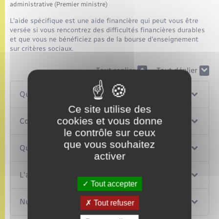
administrative (Premier ministre)
L'aide spécifique est une aide financière qui peut vous être
versée si vous rencontrez des difficultés financières durables
et que vous ne bénéficiez pas de la bourse d'enseignement
sur critères sociaux.
Tout replier
Tout déplier
Qui est concerné ?
Ce site utilise des
cookies et vous donne
Comment en faire le demande ?
le contrôle sur ceux
que vous souhaitez
Quel est le montant de l'aide ?
activer
L'aide peut-elle être cumulée ?
Tout accepter
Numéro d'urgence
Tout refuser