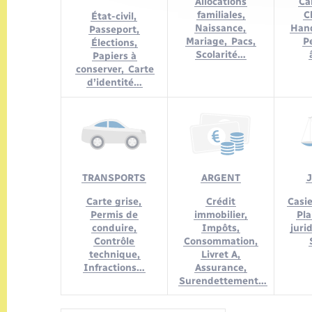
Allocations
Car
familiales,
C
État-civil,
Naissance,
Han
Passeport,
Mariage,
Pacs,
P
Élections,
Scolarité…
Papiers à
conserver,
Carte
d’identité…
TRANSPORTS
ARGENT
Carte grise,
Crédit
Casie
Permis de
immobilier,
Pla
conduire,
Impôts,
juri
Contrôle
Consommation,
technique,
Livret A,
Infractions…
Assurance,
Surendettement…