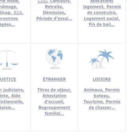
te vitale,
CDD
,
Concours,
Allocations
hômage,
Retraite,
logement,
Permis
dicap,
RSA
,
Démission,
de construire,
ersonnes
Période d’essai…
Logement social,
âgées…
Fin de bail…
JUSTICE
ÉTRANGER
LOISIRS
r judiciaire,
Titres de séjour,
Animaux,
Permis
inte,
Aide
Attestation
bateau,
dictionnelle,
d’accueil,
Tourisme,
Permis
Saisie…
Regroupement
de chasser…
familial…