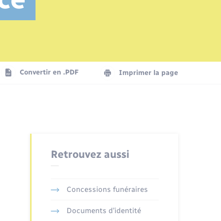
Mariage – PACS
Plan interactif
Logement - Urbanisme
La Communauté de communes
Convertir en .PDF
Imprimer la page
Numérique
Seniors
Retrouvez aussi
Concessions funéraires
Documents d’identité