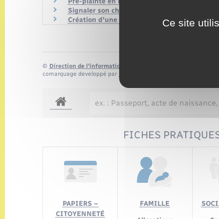
Pré-plainte en ligne
Signaler son changement d'adresse en ligne
Création d'une association (e-création)
Ce site util
©
Direction de l’information légale et administrative
comarquage developpé par
baseo.io
FICHES PRATIQUES
PAPIERS –
FAMILLE
SOCI
CITOYENNETÉ