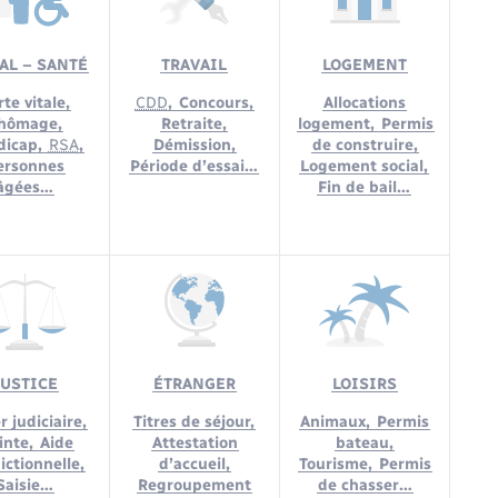
AL – SANTÉ
TRAVAIL
LOGEMENT
te vitale,
CDD
,
Concours,
Allocations
hômage,
Retraite,
logement,
Permis
dicap,
RSA
,
Démission,
de construire,
ersonnes
Période d’essai…
Logement social,
âgées…
Fin de bail…
JUSTICE
ÉTRANGER
LOISIRS
r judiciaire,
Titres de séjour,
Animaux,
Permis
inte,
Aide
Attestation
bateau,
dictionnelle,
d’accueil,
Tourisme,
Permis
Saisie…
Regroupement
de chasser…