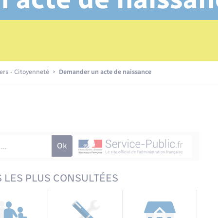
Transports scolaires
Etat civil
Compétences
Etat-civil - Papiers -
Citoyenneté
Recensement
Publications
iers - Citoyenneté
Demander un acte de naissance
Nouvel habitant
Sécurité - Prévention
Voirie et espace public
 LES PLUS CONSULTÉES