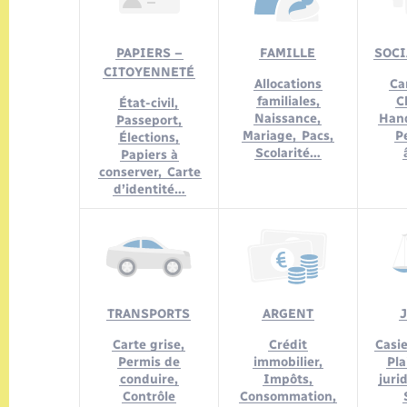
PAPIERS –
FAMILLE
SOCI
CITOYENNETÉ
Allocations
Car
familiales,
C
État-civil,
Naissance,
Han
Passeport,
Mariage,
Pacs,
P
Élections,
Scolarité…
Papiers à
conserver,
Carte
d’identité…
TRANSPORTS
ARGENT
Carte grise,
Crédit
Casie
Permis de
immobilier,
Pla
conduire,
Impôts,
juri
Contrôle
Consommation,