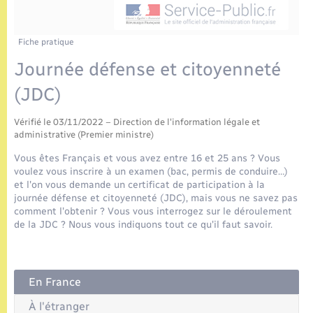
Enfants – Jeunes
Tourisme
Travaux - Autorisation d’occupation de l’espace
public
Etat civil
Transports scolaires
Compétences
Etat-civil - Papiers - Citoyenneté
Fiche pratique
Journée défense et citoyenneté
Mariage – PACS
Plan interactif
Logement - Urbanisme
(JDC)
Parrainage civil
Présentation de la commune
Loisirs
Vérifié le 03/11/2022 – Direction de l'information légale et
administrative (Premier ministre)
Recensement
Publications
Vous êtes Français et vous avez entre 16 et 25 ans ? Vous
Nouvel habitant
voulez vous inscrire à un examen (bac, permis de conduire…)
La Communauté de communes
et l'on vous demande un certificat de participation à la
Numérique
journée défense et citoyenneté (JDC), mais vous ne savez pas
comment l'obtenir ? Vous vous interrogez sur le déroulement
de la JDC ? Nous vous indiquons tout ce qu'il faut savoir.
Organisation d’événement
Sécurité - Prévention
En France
À l'étranger