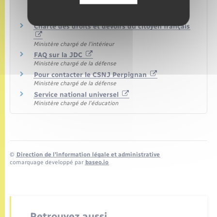
forfaitaire de déplacement
Legifrance
Charte des droits et devoirs du citoyen français
Ministère chargé de l'intérieur
FAQ sur la JDC
Ministère chargé de la défense
Pour contacter le CSNJ Perpignan
Ministère chargé de la défense
Service national universel
Ministère chargé de l'éducation
©
Direction de l’information légale et administrative
comarquage developpé par
baseo.io
Retrouvez aussi