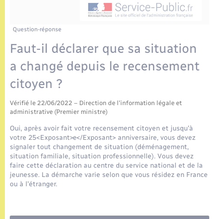
Enfants – Jeunes
Tourisme
Travaux - Autorisation d’occupation de l’espace
public
Etat civil
Transports scolaires
Compétences
Etat-civil - Papiers - Citoyenneté
Question-réponse
Faut-il déclarer que sa situation
Mariage – PACS
Plan interactif
Logement - Urbanisme
a changé depuis le recensement
Parrainage civil
Présentation de la commune
citoyen ?
Loisirs
Recensement
Publications
Vérifié le 22/06/2022 – Direction de l'information légale et
Nouvel habitant
administrative (Premier ministre)
La Communauté de communes
Oui, après avoir fait votre recensement citoyen et jusqu'à
Numérique
votre 25<Exposant>e</Exposant> anniversaire, vous devez
signaler tout changement de situation (déménagement,
situation familiale, situation professionnelle). Vous devez
Organisation d’événement
faire cette déclaration au centre du service national et de la
jeunesse. La démarche varie selon que vous résidez en France
ou à l'étranger.
Sécurité - Prévention