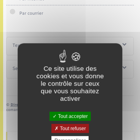
Par courrier
Textes de référence
Ce site utilise des
Services en ligne et formulaires
cookies et vous donne
le contrôle sur ceux
que vous souhaitez
activer
©
Direction de l’information légale et administrative
comarquage developpé par
baseo.io
Tout accepter
Tout refuser