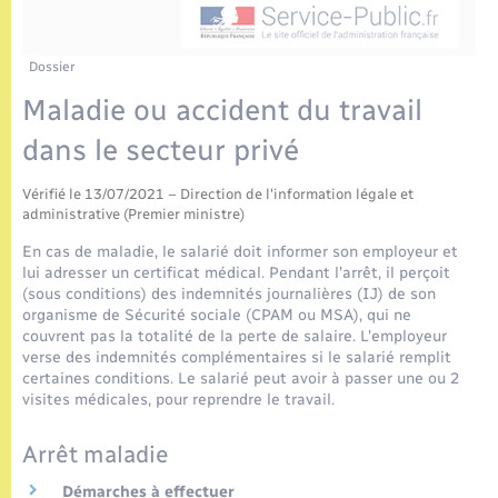
Enfants – Jeunes
Tourisme
Travaux - Autorisation d’occupation de l’espace
public
Etat civil
Transports scolaires
Compétences
Etat-civil - Papiers - Citoyenneté
Dossier
Maladie ou accident du travail
Mariage – PACS
Plan interactif
Logement - Urbanisme
dans le secteur privé
Parrainage civil
Présentation de la commune
Loisirs
Vérifié le 13/07/2021 – Direction de l'information légale et
administrative (Premier ministre)
Recensement
Publications
En cas de maladie, le salarié doit informer son employeur et
Nouvel habitant
lui adresser un certificat médical. Pendant l'arrêt, il perçoit
La Communauté de communes
(sous conditions) des indemnités journalières (IJ) de son
Numérique
organisme de Sécurité sociale (CPAM ou MSA), qui ne
couvrent pas la totalité de la perte de salaire. L'employeur
verse des indemnités complémentaires si le salarié remplit
Organisation d’événement
certaines conditions. Le salarié peut avoir à passer une ou 2
visites médicales, pour reprendre le travail.
Sécurité - Prévention
Arrêt maladie
Démarches à effectuer