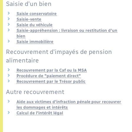
Seniors
Saisie d'un bien
Saisie conservatoire
Transports
Saisie-vente
Saisie du véhicule
Saisie-appréhension : livraison ou restitution d'un
Voirie et espace public
bien
Saisie immobilière
Recouvrement d'impayés de pension
alimentaire
Recouvrement par la Caf ou la MSA
Procédure de "paiement direct"
Recouvrement par le Trésor public
Autre recouvrement
Aide aux victimes d'infraction pénale pour recouvrer
les dommages et intérêts
Calcul de l'intérêt légal