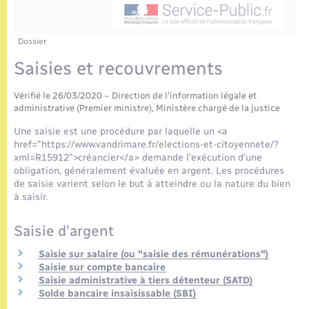
Enfants – Jeunes
Tourisme
Travaux - Autorisation d’occupation de l’espace
public
Etat civil
Transports scolaires
Compétences
Etat-civil - Papiers - Citoyenneté
Dossier
Saisies et recouvrements
Mariage – PACS
Plan interactif
Logement - Urbanisme
Vérifié le 26/03/2020 – Direction de l'information légale et
Parrainage civil
Présentation de la commune
administrative (Premier ministre), Ministère chargé de la justice
Loisirs
Une saisie est une procédure par laquelle un <a
Recensement
Publications
href="https://www.vandrimare.fr/elections-et-citoyennete/?
Nouvel habitant
xml=R15912">créancier</a> demande l'exécution d'une
obligation, généralement évaluée en argent. Les procédures
La Communauté de communes
de saisie varient selon le but à atteindre ou la nature du bien
Numérique
à saisir.
Saisie d'argent
Organisation d’événement
Saisie sur salaire (ou "saisie des rémunérations")
Saisie sur compte bancaire
Sécurité - Prévention
Saisie administrative à tiers détenteur (SATD)
Solde bancaire insaisissable (SBI)