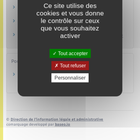
de l'employeur ?
Ce site utilise des
Comment se faire rembourser une somme avec
cookies et vous donne
l'aide d'une société de recouvrement ?
le contrôle sur ceux
Que faire si une société de recouvrement vous
que vous souhaitez
réclame de l'argent ?
activer
Comment demander une hypothèque judiciaire
conservatoire ?
Tout accepter
Pour en savoir plus
Tout refuser
Que faire si vous recevez la visite d'un huissier
Personnaliser
de justice ?
Institut national de la consommation (INC)
©
Direction de l’information légale et administrative
comarquage developpé par
baseo.io