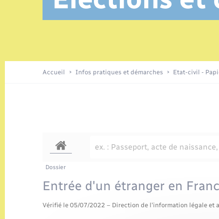
Location de 2 roues
Elections et citoyenneté
Conseil municipal
Petite enfance
Tourisme
Travaux - Autorisation d’occupation
Enfants – Jeunes
de l’espace public
Parrainage civil
Présentation de la commune
Accueil
Infos pratiques et démarches
Etat-civil - Pap
Loisirs
Organisation d’événement
Transports
Dossier
Entrée d'un étranger en Fran
Vérifié le 05/07/2022 – Direction de l'information légale et 