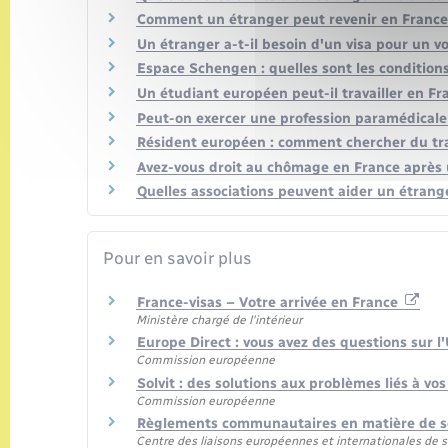
Comment un étranger peut revenir en France 
Un étranger a-t-il besoin d'un visa pour un 
Espace Schengen : quelles sont les conditions
Un étudiant européen peut-il travailler en Fr
Peut-on exercer une profession paramédicale
Résident européen : comment chercher du tra
Avez-vous droit au chômage en France après 
Quelles associations peuvent aider un étrang
Pour en savoir plus
France-visas – Votre arrivée en France
Ministère chargé de l'intérieur
Europe Direct : vous avez des questions sur l
Commission européenne
Solvit : des solutions aux problèmes liés à vo
Commission européenne
Règlements communautaires en matière de sé
Centre des liaisons européennes et internationales de sé