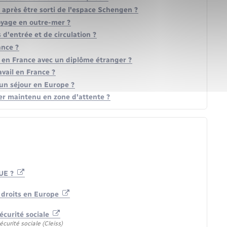
après être sorti de l'espace Schengen ?
voyage en outre-mer ?
 d'entrée et de circulation ?
ance ?
 en France avec un diplôme étranger ?
vail en France ?
un séjour en Europe ?
er maintenu en zone d'attente ?
'UE ?
s droits en Europe
curité sociale
curité sociale (Cleiss)