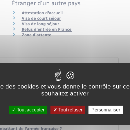
Étranger d'un autre pays
Attestation d'accueil
Visa de court séjour
Visa de long séjour
Refus d'entrée en France
Zone d'attente
ise des cookies et vous donne le contrôle sur 
souhaitez activer
sa ?
France ?
Tout accepter
Tout refuser
Personnaliser
ant concours ?
 en France ?
mbattant de l'armée française ?