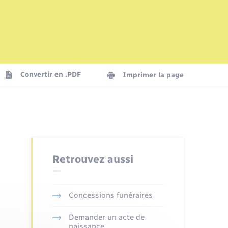
Mariage – PACS
Plan interactif
Logement - Urbanisme
La Communauté de communes
Convertir en .PDF
Imprimer la page
Numérique
Seniors
Retrouvez aussi
Concessions funéraires
Demander un acte de
naissance