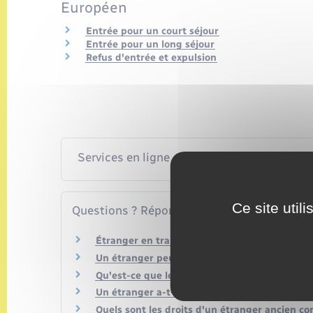
Européen
Entrée pour un court séjour
Entrée pour un long séjour
Refus d'entrée et expulsion
Services en ligne et formulaires
Ce site util
Questions ? Réponses !
Étranger en transit : avez-vous besoin d'un vi
Un étranger peut-il être interdit d'entrée en 
Qu'est-ce que le visa de court séjour – Étudi
Un étranger a-t-il besoin d'un visa pour venir
Quels sont les droits d'un étranger ancien co