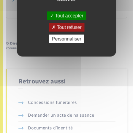
Changements dans la demande d'aide
juridictionnelle au 1er janvier 2021
Ministère chargé de la justice
Tout accepter
Tout refuser
Personnaliser
©
Direction de l’information légale et administrative
comarquage developpé par
baseo.io
Retrouvez aussi
Concessions funéraires
Demander un acte de naissance
Documents d’identité