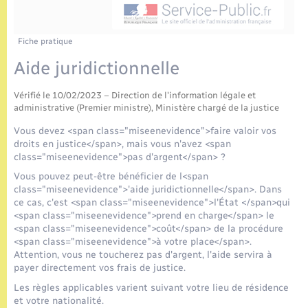
Enfants – Jeunes
Tourisme
Travaux - Autorisation d’occupation de l’espace
public
Etat civil
Transports scolaires
Compétences
Etat-civil - Papiers - Citoyenneté
Fiche pratique
Aide juridictionnelle
Mariage – PACS
Plan interactif
Logement - Urbanisme
Vérifié le 10/02/2023 – Direction de l'information légale et
Parrainage civil
Présentation de la commune
administrative (Premier ministre), Ministère chargé de la justice
Loisirs
Vous devez <span class="miseenevidence">faire valoir vos
Recensement
Publications
droits en justice</span>, mais vous n'avez <span
Nouvel habitant
class="miseenevidence">pas d'argent</span> ?
Vous pouvez peut-être bénéficier de l<span
La Communauté de communes
class="miseenevidence">'aide juridictionnelle</span>. Dans
Numérique
ce cas, c'est <span class="miseenevidence">l'État </span>qui
<span class="miseenevidence">prend en charge</span> le
<span class="miseenevidence">coût</span> de la procédure
Organisation d’événement
<span class="miseenevidence">à votre place</span>.
Attention, vous ne toucherez pas d'argent, l'aide servira à
payer directement vos frais de justice.
Sécurité - Prévention
Les règles applicables varient suivant votre lieu de résidence
et votre nationalité.