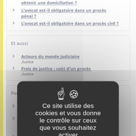
obtenir une domiciliation ?
L'avocat est-il obligatoire dans un procès
pénal ?
L'avocat est-il obligatoire dans un procès civil ?
Et aussi
Acteurs du monde judiciaire
Justice
Frais de justice : coût d'un procès
Justice
Pour en savoir plus
Ce site utilise des
Pays de l'Union européenne
cookies et vous donne
Commission européenne
Liste des pièces justificatives d'une demande
le contrôle sur ceux
d'aide juridictionnelle
que vous souhaitez
Ministère chargé de la justice
activer