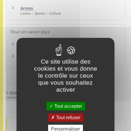
Armes
Loisirs – Sports – Culture
Pour en savoir plus
La sécurité à la chasse
Office français de la biodiversité
Chasser en toute sécurité
Ce site utilise des
Ministère chargé de l'environnement
cookies et vous donne
le contrôle sur ceux
que vous souhaitez
activer
©
Direction de l’information légale et administrative
comarquage developpé par
baseo.io
Tout accepter
Tout refuser
Personnaliser
Retrouvez aussi