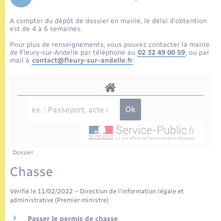
Enfants – Jeunes
Tourisme
Travaux - Autorisation d’occupation de l’espace
public
A compter du dépôt de dossier en mairie, le délai d’obtention
Etat civil
Transports scolaires
Compétences
Etat-civil - Papiers - Citoyenneté
est de 4 à 6 semaines.
Pour plus de renseignements, vous pouvez contacter la mairie
Mariage – PACS
Plan interactif
de Fleury-sur-Andelle par téléphone au
02 32 49 00 59
, ou par
Logement - Urbanisme
mail à
contact@fleury-sur-andelle.fr
.
Parrainage civil
Présentation de la commune
Loisirs
Recensement
Publications
Nouvel habitant
La Communauté de communes
Numérique
Dossier
Organisation d’événement
Chasse
Vérifié le 11/02/2022 – Direction de l'information légale et
Sécurité - Prévention
administrative (Premier ministre)
Passer le permis de chasse