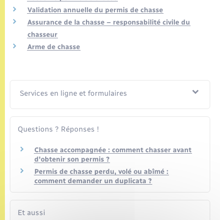
Seniors
Validation annuelle du permis de chasse
Assurance de la chasse – responsabilité civile du
Transports
chasseur
Arme de chasse
Voirie et espace public
Services en ligne et formulaires
Questions ? Réponses !
Chasse accompagnée : comment chasser avant
d'obtenir son permis ?
Permis de chasse perdu, volé ou abîmé :
comment demander un duplicata ?
Et aussi