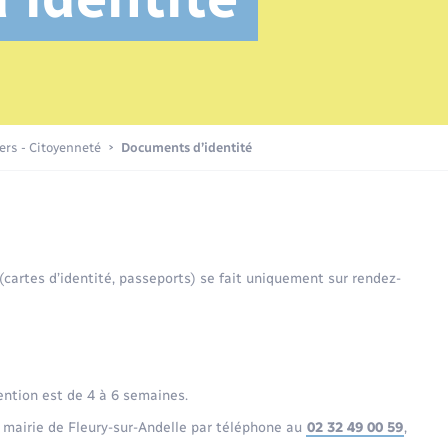
Transports scolaires
Etat civil
Compétences
Etat-civil - Papiers -
Citoyenneté
Recensement
Publications
iers - Citoyenneté
Documents d’identité
Nouvel habitant
Sécurité - Prévention
 (cartes d’identité, passeports) se fait uniquement sur rendez-
Voirie et espace public
ention est de 4 à 6 semaines.
 mairie de Fleury-sur-Andelle par téléphone au
02 32 49 00 59
,