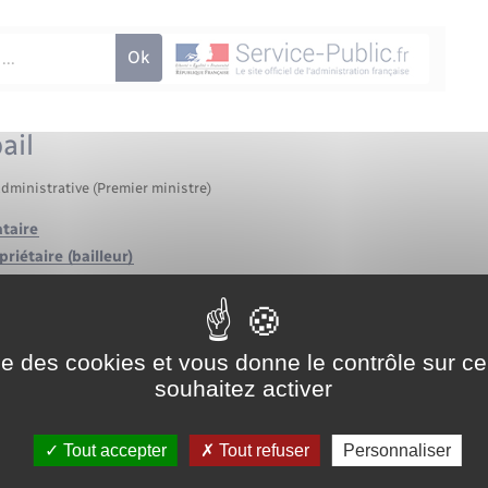
ail
administrative (Premier ministre)
ataire
riétaire (bailleur)
ise des cookies et vous donne le contrôle sur 
souhaitez activer
ocial : que devient le bail ?
Tout accepter
Tout refuser
Personnaliser
ier le bail ?