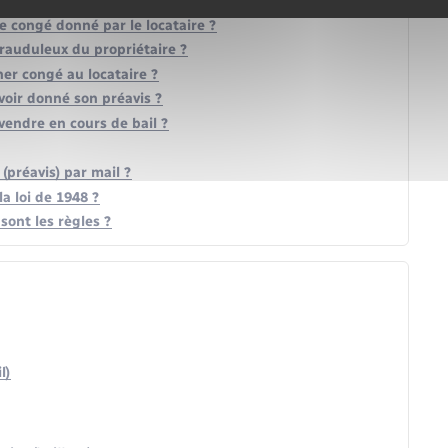
ntre locataires ?
e congé donné par le locataire ?
frauduleux du propriétaire ?
ner congé au locataire ?
avoir donné son préavis ?
vendre en cours de bail ?
(préavis) par mail ?
a loi de 1948 ?
sont les règles ?
l)