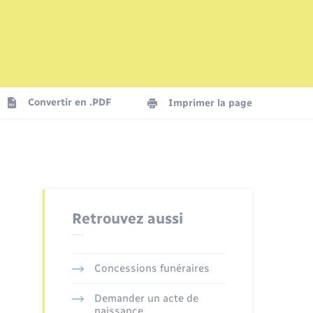
Mariage – PACS
Plan interactif
Logement - Urbanisme
La Communauté de communes
Convertir en .PDF
Imprimer la page
Numérique
Seniors
Retrouvez aussi
Concessions funéraires
Demander un acte de
naissance