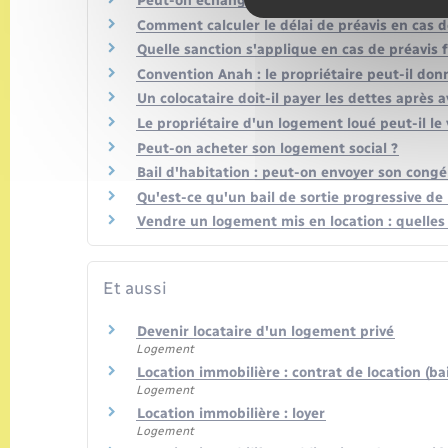
Peut-on échanger son logement social (HLM) e
Comment calculer le délai de préavis en cas d
Quelle sanction s'applique en cas de préavis 
Convention Anah : le propriétaire peut-il don
Un colocataire doit-il payer les dettes après 
Le propriétaire d'un logement loué peut-il le 
Peut-on acheter son logement social ?
Bail d'habitation : peut-on envoyer son congé 
Qu'est-ce qu'un bail de sortie progressive de l
Vendre un logement mis en location : quelles 
Et aussi
Devenir locataire d'un logement privé
Logement
Location immobilière : contrat de location (bai
Logement
Location immobilière : loyer
Logement