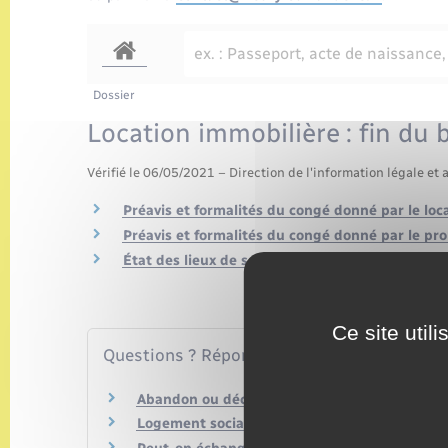
Dossier
Location immobilière : fin du b
Vérifié le 06/05/2021 – Direction de l'information légale et 
Préavis et formalités du congé donné par le loc
Préavis et formalités du congé donné par le prop
État des lieux de sortie
Ce site util
Questions ? Réponses !
Abandon ou décès du locataire d'un logement s
Logement social (HLM) : le bailleur peut-il résil