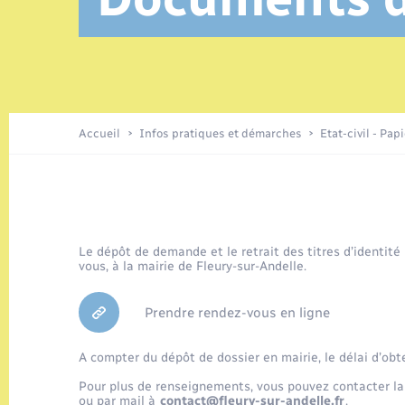
Location de 2 roues
Elections et citoyenneté
Conseil municipal
Petite enfance
Tourisme
Travaux - Autorisation d’occupation
Enfants – Jeunes
de l’espace public
Parrainage civil
Présentation de la commune
Accueil
Infos pratiques et démarches
Etat-civil - Pap
Loisirs
Organisation d’événement
Le dépôt de demande et le retrait des titres d’identité
vous, à la mairie de Fleury-sur-Andelle.
Transports
Prendre rendez-vous en ligne
A compter du dépôt de dossier en mairie, le délai d’obt
Pour plus de renseignements, vous pouvez contacter la
ou par mail à
contact@fleury-sur-andelle.fr
.