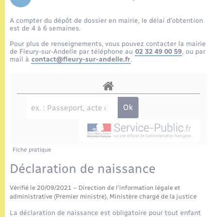
Enfants – Jeunes
Tourisme
Travaux - Autorisation d’occupation de l’espace
public
A compter du dépôt de dossier en mairie, le délai d’obtention
Etat civil
Transports scolaires
Compétences
Etat-civil - Papiers - Citoyenneté
est de 4 à 6 semaines.
Pour plus de renseignements, vous pouvez contacter la mairie
Mariage – PACS
Plan interactif
de Fleury-sur-Andelle par téléphone au
02 32 49 00 59
, ou par
Logement - Urbanisme
mail à
contact@fleury-sur-andelle.fr
.
Parrainage civil
Présentation de la commune
Loisirs
Recensement
Publications
Nouvel habitant
La Communauté de communes
Numérique
Fiche pratique
Organisation d’événement
Déclaration de naissance
Vérifié le 20/09/2021 – Direction de l'information légale et
Sécurité - Prévention
administrative (Premier ministre), Ministère chargé de la justice
La déclaration de naissance est obligatoire pour tout enfant