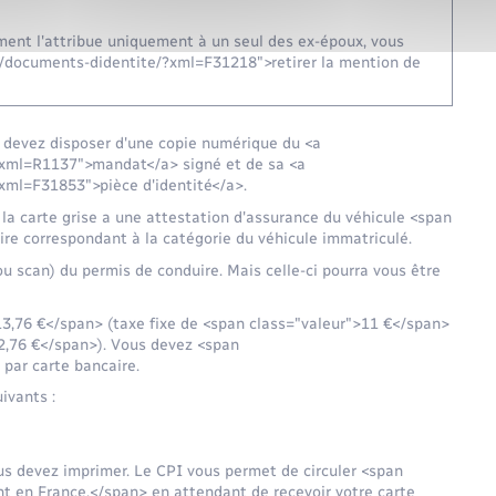
ement l'attribue uniquement à un seul des ex-époux, vous
r/documents-didentite/?xml=F31218">retirer la mention de
s devez disposer d'une copie numérique du <a
?xml=R1137">mandat</a> signé et de sa <a
xml=F31853">pièce d'identité</a>.
 la carte grise a une attestation d'assurance du véhicule <span
e correspondant à la catégorie du véhicule immatriculé.
u scan) du permis de conduire. Mais celle-ci pourra vous être
3,76 €</span> (taxe fixe de <span class="valeur">11 €</span>
2,76 €</span>). Vous devez <span
par carte bancaire.
ivants :
ous devez imprimer. Le CPI vous permet de circuler <span
 en France,</span> en attendant de recevoir votre carte