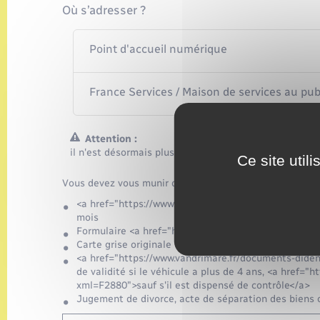
Où s’adresser ?
Point d'accueil numérique
France Services / Maison de services au pub
Attention :
il n'est désormais plus possible de demander une cart
Ce site util
Vous devez vous munir d'une copie numérique (photo o
<a href="https://www.vandrimare.fr/documents-diden
mois
Formulaire <a href="https://www.vandrimare.fr/doc
Carte grise originale
<a href="https://www.vandrimare.fr/documents-dide
de validité si le véhicule a plus de 4 ans, <a href=
xml=F2880">sauf s'il est dispensé de contrôle</a>
Jugement de divorce, acte de séparation des biens 