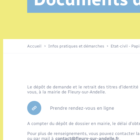
Location de 2 roues
Elections et citoyenneté
Conseil municipal
Petite enfance
Tourisme
Travaux - Autorisation d’occupation
Enfants – Jeunes
de l’espace public
Parrainage civil
Présentation de la commune
Accueil
Infos pratiques et démarches
Etat-civil - Pap
Loisirs
Organisation d’événement
Le dépôt de demande et le retrait des titres d’identité
vous, à la mairie de Fleury-sur-Andelle.
Transports
Prendre rendez-vous en ligne
A compter du dépôt de dossier en mairie, le délai d’obt
Pour plus de renseignements, vous pouvez contacter la
ou par mail à
contact@fleury-sur-andelle.fr
.