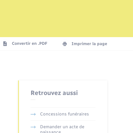
Mariage – PACS
Plan interactif
Logement - Urbanisme
La Communauté de communes
Convertir en .PDF
Imprimer la page
Numérique
Seniors
Retrouvez aussi
Concessions funéraires
Demander un acte de
naissance