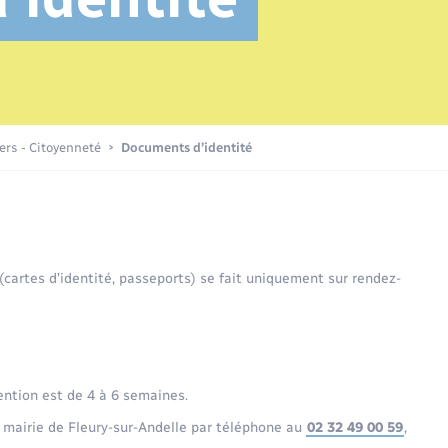
Transports scolaires
Etat civil
Compétences
Etat-civil - Papiers -
Citoyenneté
Recensement
Publications
iers - Citoyenneté
Documents d’identité
Nouvel habitant
Sécurité - Prévention
 (cartes d’identité, passeports) se fait uniquement sur rendez-
Voirie et espace public
ention est de 4 à 6 semaines.
 mairie de Fleury-sur-Andelle par téléphone au
02 32 49 00 59
,