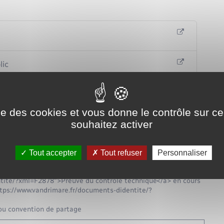
lic
e grise auprès de la préfecture ou de la sous-préfecture.
ise des cookies et vous donne le contrôle sur 
souhaitez activer
u scan) des documents suivants :
tite/?xml=F1028">Justificatif de domicile</a> de moins de 6
Tout accepter
Tout refuser
Personnaliser
uments-didentite/?xml=R13567">cerfa n°13750</a>
ntite/?xml=F2878">Preuve du contrôle technique</a> en cours
"https://www.vandrimare.fr/documents-didentite/?
ou convention de partage