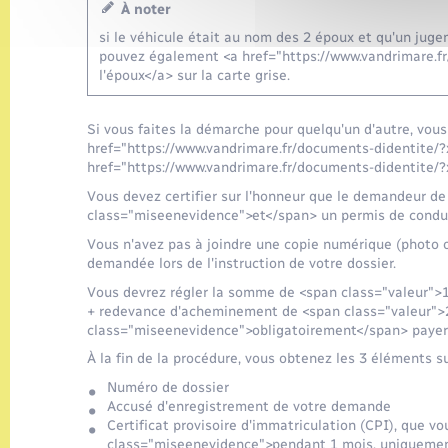
À noter
si le véhicule était au nom des 2 époux et qu'un jug
pouvez également <a href="https://www.vandrimare.f
l'époux</a> sur la carte grise.
Si vous faites la démarche pour quelqu'un d'autre, vou
href="https://www.vandrimare.fr/documents-didentite/
href="https://www.vandrimare.fr/documents-didentite/?
Vous devez certifier sur l'honneur que le demandeur de
class="miseenevidence">et</span> un permis de conduir
Vous n'avez pas à joindre une copie numérique (photo o
demandée lors de l'instruction de votre dossier.
Vous devrez régler la somme de <span class="valeur">1
+ redevance d'acheminement de <span class="valeur">
class="miseenevidence">obligatoirement</span> payer 
À la fin de la procédure, vous obtenez les 3 éléments su
Numéro de dossier
Accusé d'enregistrement de votre demande
Certificat provisoire d'immatriculation (CPI), que v
class="miseenevidence">pendant 1 mois, uniquement