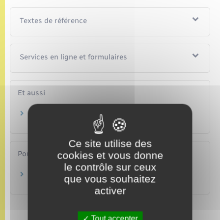
Textes de référence
Services en ligne et formulaires
Et aussi
Vol de plaques d'immatriculation
Transports – Mobilité
Ce site utilise des
cookies et vous donne
Pour en savoir plus
le contrôle sur ceux
Points numériques
que vous souhaitez
Ministère chargé de l'intérieur
activer
Tout accepter