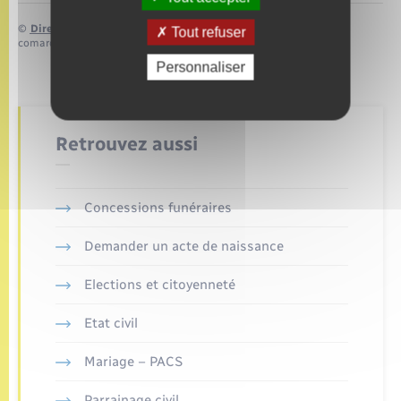
©
Direction de l’information légale et administrative
Tout refuser
comarquage developpé par
baseo.io
Personnaliser
Retrouvez aussi
Concessions funéraires
Demander un acte de naissance
Elections et citoyenneté
Etat civil
Mariage – PACS
Parrainage civil