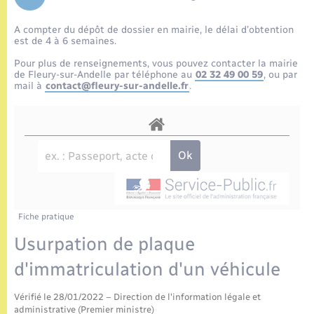
Enfants – Jeunes
Tourisme
Travaux - Autorisation d’occupation de l’espace
public
A compter du dépôt de dossier en mairie, le délai d’obtention
Etat civil
Transports scolaires
Compétences
Etat-civil - Papiers - Citoyenneté
est de 4 à 6 semaines.
Pour plus de renseignements, vous pouvez contacter la mairie
Mariage – PACS
Plan interactif
de Fleury-sur-Andelle par téléphone au
02 32 49 00 59
, ou par
Logement - Urbanisme
mail à
contact@fleury-sur-andelle.fr
.
Parrainage civil
Présentation de la commune
Loisirs
Recensement
Publications
Nouvel habitant
La Communauté de communes
Numérique
Fiche pratique
Organisation d’événement
Usurpation de plaque
d'immatriculation d'un véhicule
Sécurité - Prévention
Vérifié le 28/01/2022 – Direction de l'information légale et
administrative (Premier ministre)