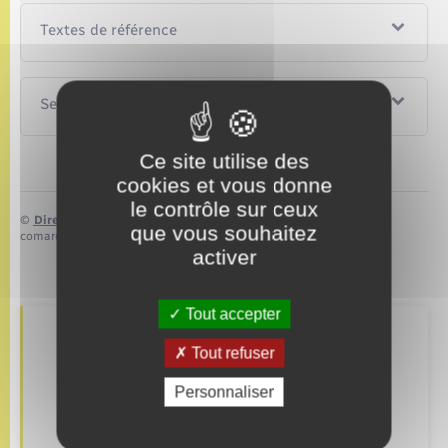
Textes de référence
Services en ligne et formulaires
Ce site utilise des
cookies et vous donne
le contrôle sur ceux
©
Direction de l’information légale et administrative
que vous souhaitez
comarquage developpé par
baseo.io
activer
Tout accepter
Retrouvez aussi
Tout refuser
Personnaliser
Concessions funéraires