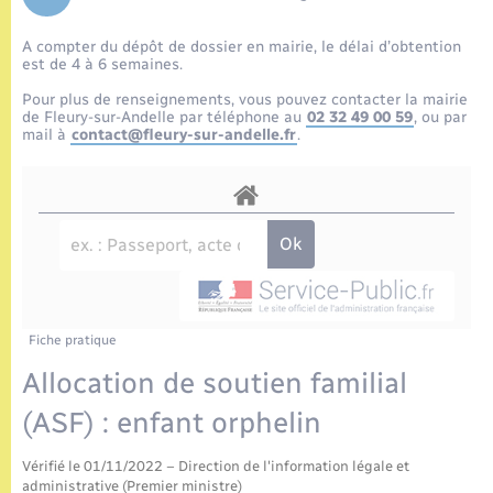
Enfants – Jeunes
Tourisme
Travaux - Autorisation d’occupation de l’espace
public
A compter du dépôt de dossier en mairie, le délai d’obtention
Etat civil
Transports scolaires
Compétences
Etat-civil - Papiers - Citoyenneté
est de 4 à 6 semaines.
Pour plus de renseignements, vous pouvez contacter la mairie
Mariage – PACS
Plan interactif
de Fleury-sur-Andelle par téléphone au
02 32 49 00 59
, ou par
Logement - Urbanisme
mail à
contact@fleury-sur-andelle.fr
.
Parrainage civil
Présentation de la commune
Loisirs
Recensement
Publications
Nouvel habitant
La Communauté de communes
Numérique
Fiche pratique
Organisation d’événement
Allocation de soutien familial
(ASF) : enfant orphelin
Sécurité - Prévention
Vérifié le 01/11/2022 – Direction de l'information légale et
administrative (Premier ministre)