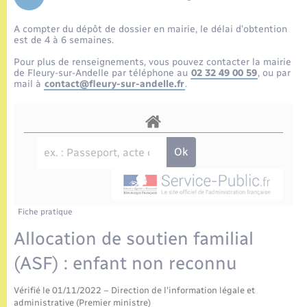
Enfants – Jeunes
Tourisme
Travaux - Autorisation d’occupation de l’espace
public
A compter du dépôt de dossier en mairie, le délai d’obtention
Etat civil
Transports scolaires
Compétences
Etat-civil - Papiers - Citoyenneté
est de 4 à 6 semaines.
Pour plus de renseignements, vous pouvez contacter la mairie
Mariage – PACS
Plan interactif
de Fleury-sur-Andelle par téléphone au
02 32 49 00 59
, ou par
Logement - Urbanisme
mail à
contact@fleury-sur-andelle.fr
.
Parrainage civil
Présentation de la commune
Loisirs
Recensement
Publications
Nouvel habitant
La Communauté de communes
Numérique
Fiche pratique
Organisation d’événement
Allocation de soutien familial
(ASF) : enfant non reconnu
Sécurité - Prévention
Vérifié le 01/11/2022 – Direction de l'information légale et
administrative (Premier ministre)