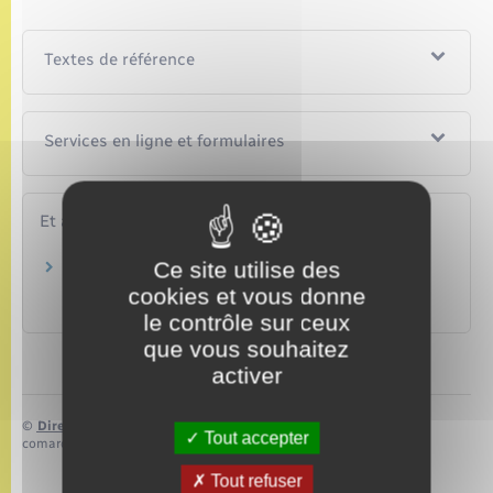
Textes de référence
Services en ligne et formulaires
Et aussi
Ce site utilise des
Obtention d'une contribution financière en
l'absence de filiation paternelle
cookies et vous donne
Famille – Scolarité
le contrôle sur ceux
que vous souhaitez
activer
©
Direction de l’information légale et administrative
Tout accepter
comarquage developpé par
baseo.io
Tout refuser