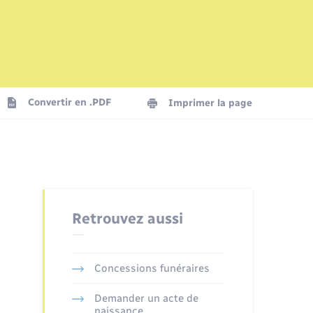
Mariage – PACS
Plan interactif
Logement - Urbanisme
La Communauté de communes
Convertir en .PDF
Imprimer la page
Numérique
Seniors
Retrouvez aussi
Concessions funéraires
Demander un acte de
naissance