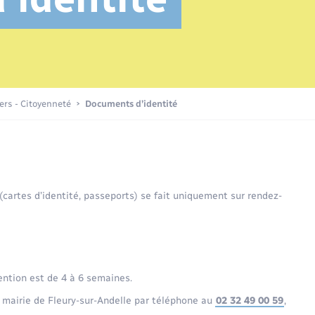
Transports scolaires
Etat civil
Compétences
Etat-civil - Papiers -
Citoyenneté
Recensement
Publications
iers - Citoyenneté
Documents d’identité
Nouvel habitant
Sécurité - Prévention
 (cartes d’identité, passeports) se fait uniquement sur rendez-
Voirie et espace public
ention est de 4 à 6 semaines.
 mairie de Fleury-sur-Andelle par téléphone au
02 32 49 00 59
,