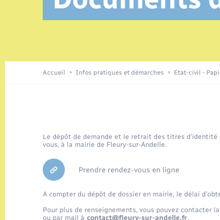
Location de 2 roues
Elections et citoyenneté
Conseil municipal
Petite enfance
Tourisme
Travaux - Autorisation d’occupation
Enfants – Jeunes
de l’espace public
Parrainage civil
Présentation de la commune
Accueil
Infos pratiques et démarches
Etat-civil - Pap
Loisirs
Organisation d’événement
Le dépôt de demande et le retrait des titres d’identité
vous, à la mairie de Fleury-sur-Andelle.
Transports
Prendre rendez-vous en ligne
A compter du dépôt de dossier en mairie, le délai d’obt
Pour plus de renseignements, vous pouvez contacter la
ou par mail à
contact@fleury-sur-andelle.fr
.