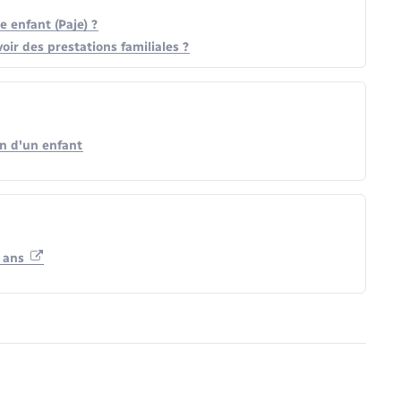
 enfant (Paje) ?
oir des prestations familiales ?
on d'un enfant
3 ans