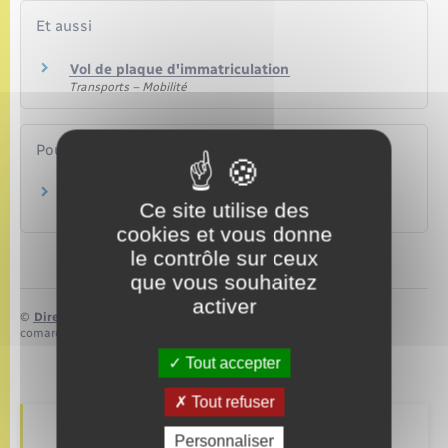
Et aussi
Vol de plaque d'immatriculation
Transports – Mobilité
Pour en savoir plus
Logos des régions
Ce site utilise des
Ministère chargé de l'intérieur
cookies et vous donne
le contrôle sur ceux
que vous souhaitez
activer
©
Direction de l’information légale et administrative
comarquage developpé par
baseo.io
Tout accepter
Tout refuser
Personnaliser
Retrouvez aussi