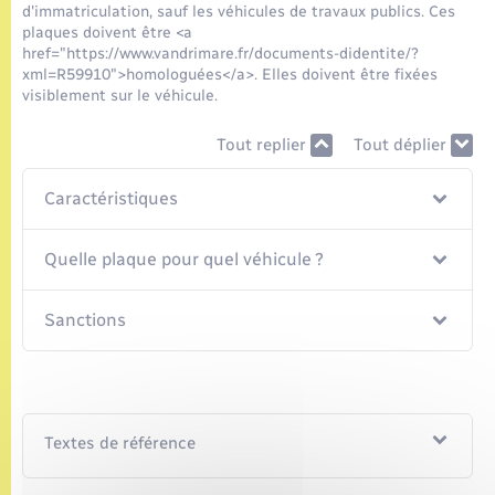
Seniors
d'immatriculation, sauf les véhicules de travaux publics. Ces
plaques doivent être <a
href="https://www.vandrimare.fr/documents-didentite/?
Transports
xml=R59910">homologuées</a>. Elles doivent être fixées
visiblement sur le véhicule.
Voirie et espace public
Tout replier
Tout déplier
Caractéristiques
Quelle plaque pour quel véhicule ?
Sanctions
Textes de référence