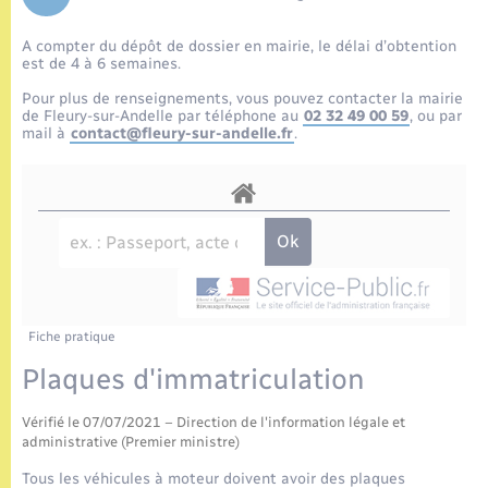
Enfants – Jeunes
Tourisme
Travaux - Autorisation d’occupation de l’espace
public
A compter du dépôt de dossier en mairie, le délai d’obtention
Etat civil
Transports scolaires
Compétences
Etat-civil - Papiers - Citoyenneté
est de 4 à 6 semaines.
Pour plus de renseignements, vous pouvez contacter la mairie
Mariage – PACS
Plan interactif
de Fleury-sur-Andelle par téléphone au
02 32 49 00 59
, ou par
Logement - Urbanisme
mail à
contact@fleury-sur-andelle.fr
.
Parrainage civil
Présentation de la commune
Loisirs
Recensement
Publications
Nouvel habitant
La Communauté de communes
Numérique
Fiche pratique
Organisation d’événement
Plaques d'immatriculation
Vérifié le 07/07/2021 – Direction de l'information légale et
Sécurité - Prévention
administrative (Premier ministre)
Tous les véhicules à moteur doivent avoir des plaques