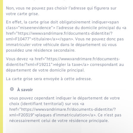
Seniors
Non, vous ne pouvez pas choisir l'adresse qui figurera sur
votre carte grise.
Transports
En effet, la carte grise doit obligatoirement indiquer<span
class="miseenevidence"> l'adresse du domicile principal du <a
href="https://www.vandrimare.fr/documents-didentite/?
Voirie et espace public
xml=F10477">titulaire</a></span>. Vous ne pouvez donc pas
immatriculer votre véhicule dans le département où vous
possédez une résidence secondaire.
Vous devez <a href="https://www.vandrimare.fr/documents-
didentite/?xml=F19211">régler la taxe</a> correspondant au
département de votre domicile principal.
La carte grise sera envoyée à cette adresse.
À savoir
vous pouvez cependant indiquer le département de votre
choix (identifiant territorial) sur vos <a
href="https://www.vandrimare.fr/documents-didentite/?
xml=F20319">plaques d'immatriculation</a>. Ce n'est pas
nécessairement celui de votre résidence principale.