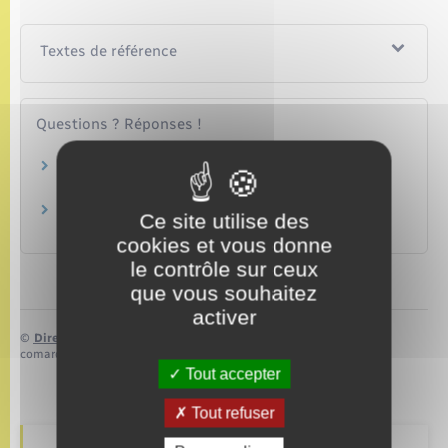
Textes de référence
Questions ? Réponses !
En quoi consiste le numéro SIV (Système
d'Immatriculation des Véhicules) ?
Carte grise : comment justifier de son domicile
Ce site utilise des
en France ?
cookies et vous donne
le contrôle sur ceux
que vous souhaitez
activer
©
Direction de l’information légale et administrative
comarquage developpé par
baseo.io
Tout accepter
Tout refuser