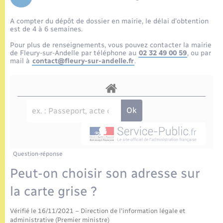
Enfants – Jeunes
Tourisme
Travaux - Autorisation d’occupation de l’espace
public
A compter du dépôt de dossier en mairie, le délai d’obtention
Etat civil
Transports scolaires
Compétences
Etat-civil - Papiers - Citoyenneté
est de 4 à 6 semaines.
Pour plus de renseignements, vous pouvez contacter la mairie
Mariage – PACS
Plan interactif
de Fleury-sur-Andelle par téléphone au
02 32 49 00 59
, ou par
Logement - Urbanisme
mail à
contact@fleury-sur-andelle.fr
.
Parrainage civil
Présentation de la commune
Loisirs
Recensement
Publications
Nouvel habitant
La Communauté de communes
Numérique
Question-réponse
Organisation d’événement
Peut-on choisir son adresse sur
la carte grise ?
Sécurité - Prévention
Vérifié le 16/11/2021 – Direction de l'information légale et
administrative (Premier ministre)