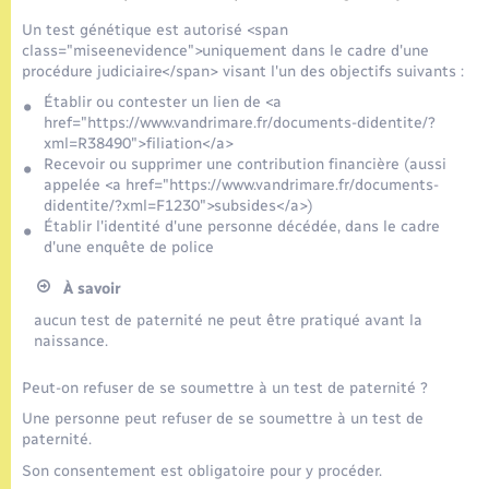
Seniors
Un test génétique est autorisé <span
class="miseenevidence">uniquement dans le cadre d'une
Transports
procédure judiciaire</span> visant l'un des objectifs suivants :
Établir ou contester un lien de <a
href="https://www.vandrimare.fr/documents-didentite/?
Voirie et espace public
xml=R38490">filiation</a>
Recevoir ou supprimer une contribution financière (aussi
appelée <a href="https://www.vandrimare.fr/documents-
didentite/?xml=F1230">subsides</a>)
Établir l'identité d'une personne décédée, dans le cadre
d'une enquête de police
À savoir
aucun test de paternité ne peut être pratiqué avant la
naissance.
Peut-on refuser de se soumettre à un test de paternité ?
Une personne peut refuser de se soumettre à un test de
paternité.
Son consentement est obligatoire pour y procéder.