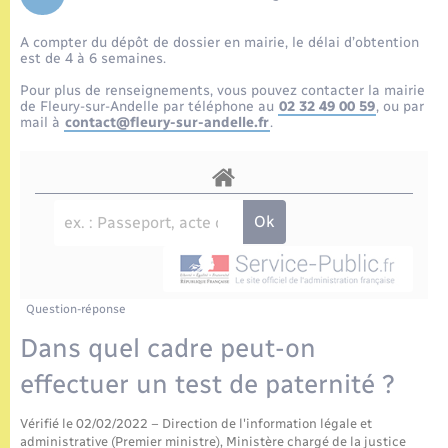
Enfants – Jeunes
Tourisme
Travaux - Autorisation d’occupation de l’espace
public
A compter du dépôt de dossier en mairie, le délai d’obtention
Etat civil
Transports scolaires
Compétences
Etat-civil - Papiers - Citoyenneté
est de 4 à 6 semaines.
Pour plus de renseignements, vous pouvez contacter la mairie
Mariage – PACS
Plan interactif
de Fleury-sur-Andelle par téléphone au
02 32 49 00 59
, ou par
Logement - Urbanisme
mail à
contact@fleury-sur-andelle.fr
.
Parrainage civil
Présentation de la commune
Loisirs
Recensement
Publications
Nouvel habitant
La Communauté de communes
Numérique
Question-réponse
Organisation d’événement
Dans quel cadre peut-on
effectuer un test de paternité ?
Sécurité - Prévention
Vérifié le 02/02/2022 – Direction de l'information légale et
administrative (Premier ministre), Ministère chargé de la justice