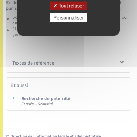
En dehors du cadre prévu par la loi, les faits suivants sont
Tout refuser
punis de <span class="valeur">3 750 €</span> d'amende :
Solliciter l'examen de ses caractéristiques génétiques ou
Personnaliser
de celles d'une autre personne
Chercher à identifier une personne par ses empreintes
génétiques
Textes de référence
Et aussi
Recherche de paternité
Famille – Scolarité
©
Direction de l’information légale et administrative