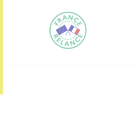
FR
EN
Traduction du
DE
site automatisée