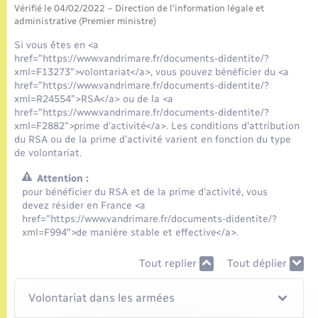
Seniors
Vérifié le 04/02/2022 – Direction de l'information légale et
administrative (Premier ministre)
Transports
Si vous êtes en <a
href="https://www.vandrimare.fr/documents-didentite/?
xml=F13273">volontariat</a>, vous pouvez bénéficier du <a
Voirie et espace public
href="https://www.vandrimare.fr/documents-didentite/?
xml=R24554">RSA</a> ou de la <a
href="https://www.vandrimare.fr/documents-didentite/?
xml=F2882">prime d'activité</a>. Les conditions d'attribution
du RSA ou de la prime d'activité varient en fonction du type
de volontariat.
Attention :
pour bénéficier du RSA et de la prime d'activité, vous
devez résider en France <a
href="https://www.vandrimare.fr/documents-didentite/?
xml=F994">de manière stable et effective</a>.
Tout replier
Tout déplier
Volontariat dans les armées