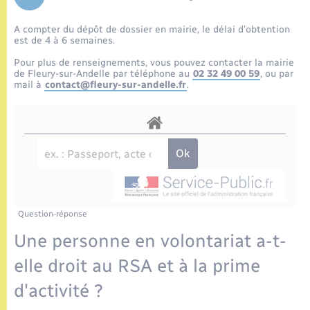
Enfants – Jeunes
Tourisme
Travaux - Autorisation d’occupation de l’espace
public
A compter du dépôt de dossier en mairie, le délai d’obtention
Etat civil
Transports scolaires
Compétences
Etat-civil - Papiers - Citoyenneté
est de 4 à 6 semaines.
Pour plus de renseignements, vous pouvez contacter la mairie
Mariage – PACS
Plan interactif
de Fleury-sur-Andelle par téléphone au
02 32 49 00 59
, ou par
Logement - Urbanisme
mail à
contact@fleury-sur-andelle.fr
.
Parrainage civil
Présentation de la commune
Loisirs
Recensement
Publications
Nouvel habitant
La Communauté de communes
Numérique
Question-réponse
Organisation d’événement
Une personne en volontariat a-t-
elle droit au RSA et à la prime
Sécurité - Prévention
d'activité ?