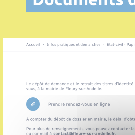
Location de 2 roues
Elections et citoyenneté
Conseil municipal
Petite enfance
Tourisme
Travaux - Autorisation d’occupation
Enfants – Jeunes
de l’espace public
Parrainage civil
Présentation de la commune
Accueil
Infos pratiques et démarches
Etat-civil - Pap
Loisirs
Organisation d’événement
Le dépôt de demande et le retrait des titres d’identité
vous, à la mairie de Fleury-sur-Andelle.
Transports
Prendre rendez-vous en ligne
A compter du dépôt de dossier en mairie, le délai d’obt
Pour plus de renseignements, vous pouvez contacter la
ou par mail à
contact@fleury-sur-andelle.fr
.