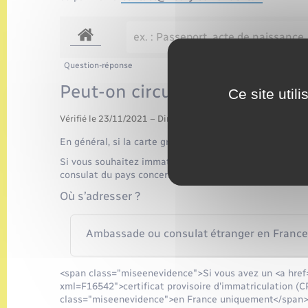
Question-réponse
Peut-on circuler à l'étranger 
Ce site util
Vérifié le 23/11/2021 – Direction de l'information légale et 
En général, si la carte grise est barrée, vous ne pouvez 
Si vous souhaitez immatriculer un véhicule acheté en F
consulat du pays concerné que vous pouvez circuler avec
Où s’adresser ?
Ambassade ou consulat étranger en Franc
<span class="miseenevidence">Si vous avez un <a href
xml=F16542">certificat provisoire d'immatriculation (C
class="miseenevidence">en France uniquement</span>, e