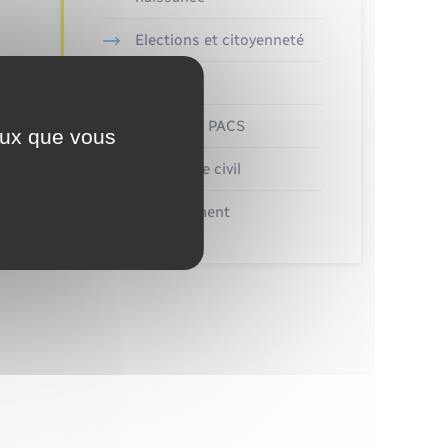
Elections et citoyenneté
Etat civil
Mariage – PACS
ceux que vous
Parrainage civil
Recensement