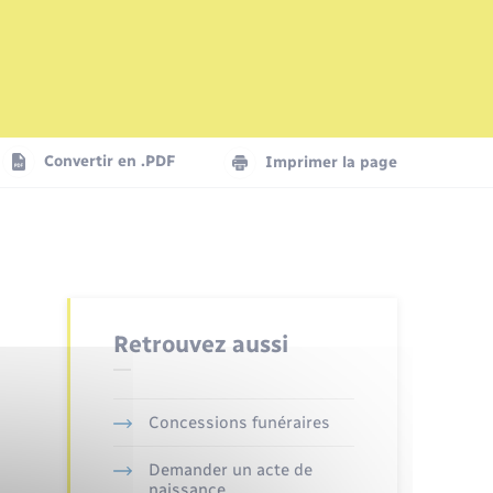
Mariage – PACS
Plan interactif
Logement - Urbanisme
La Communauté de communes
Convertir en .PDF
Imprimer la page
Numérique
Seniors
Retrouvez aussi
Concessions funéraires
Demander un acte de
naissance