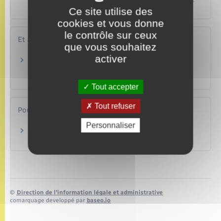
identité ?
Ce site utilise des
cookies et vous donne
le contrôle sur ceux
Et aussi
que vous souhaitez
activer
Carte grise : immatriculer un véhicule
d'occasion
Transports – Mobilité
Tout accepter
Tout refuser
Pour en savoir plus
Personnaliser
Points numériques
Ministère chargé de l'intérieur
©
Direction de l’information légale et administrative
comarquage developpé par
baseo.io