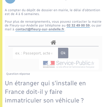
Enfants – Jeunes
Tourisme
Travaux - Autorisation d’occupation de l’espace
public
A compter du dépôt de dossier en mairie, le délai d’obtention
Etat civil
Transports scolaires
Compétences
Etat-civil - Papiers - Citoyenneté
est de 4 à 6 semaines.
Pour plus de renseignements, vous pouvez contacter la mairie
Mariage – PACS
Plan interactif
de Fleury-sur-Andelle par téléphone au
02 32 49 00 59
, ou par
Logement - Urbanisme
mail à
contact@fleury-sur-andelle.fr
.
Parrainage civil
Présentation de la commune
Loisirs
Recensement
Publications
Nouvel habitant
La Communauté de communes
Numérique
Question-réponse
Organisation d’événement
Un étranger qui s'installe en
France doit-il y faire
Sécurité - Prévention
immatriculer son véhicule ?