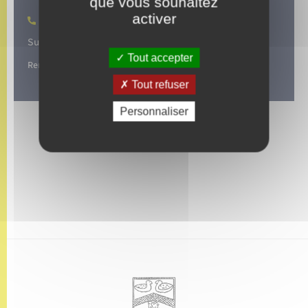
que vous souhaitez
Vandrimare
activer
06 86 42 74 40
Suivez-nous sur :
Tout accepter
Rencontres destinées aux séniors.
Tout refuser
Personnaliser