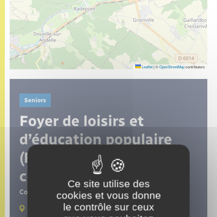
Seniors
Transports
Voirie et espace public
Leaflet
|
©
OpenStreetMap
contributors
Seniors
Foyer de loisirs et
d’éducation populaire
(FLEP) de Vandrimare :
club des anciens
Ce site utilise des
Contact :
Mme Marcelle Virrontoin
cookies et vous donne
le contrôle sur ceux
Lieux de pratique :