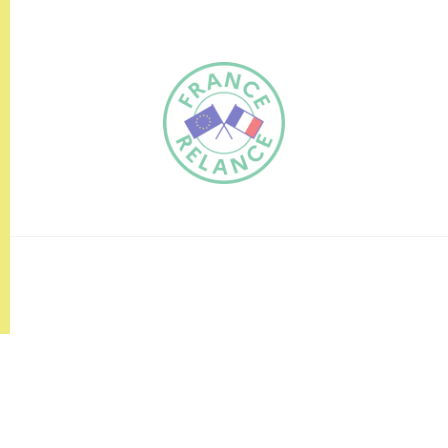
FR
EN
Traduction du
DE
site automatisée