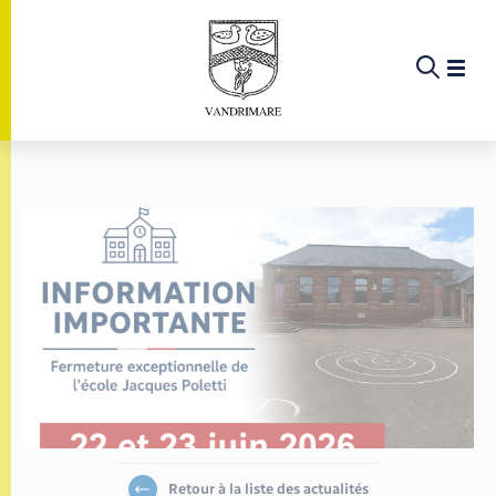
Panneau de gestion des cookies
Etat-civil - Papiers - Citoyenneté
Infos pratiques et démarches
Infos pratiques et démarches
Infos pratiques et démarches
Infos pratiques et démarches
Infos pratiques et démarches
Infos pratiques et démarches
Infos pratiques et démarches
Infos pratiques et démarches
Infos pratiques et démarches
Infos pratiques et démarches
Infos pratiques et démarches
Infos pratiques et démarches
Enfants – Jeunes
La commune
Loisirs
Loisirs
Menu
Menu
Menu
Infos pratiques et démarches
Commerces - Entreprises - Emploi
Marchés publics
Calendrier de collecte
École
Info jeunes
Concessions funéraires
Déclarer à l’état civil
Aides aux travaux
Associations
Saison culturelle
Piscine
Accompagnement au numérique
Déclaration de manifestation
Alerte et informations aux populations
EHPAD
Bornes de recharge électrique
Déclaration de manifestation
Actualités
Les élus
Aides
La commune
Nouvelle activité
Déchèteries
Enfance
Maison des jeunes (11-17 ans)
Demander un acte de naissance
Demander un acte d’état civil
Document d’urbanisme
Culture
Bibliothèques
Randonnée
La Fibre
Location de salle
Numéros utiles
Registre des personnes vulnérables
Bus et train
Déménagement - Autorisation de
Agenda
Comptes rendus de conseils
Annuaire
Déchets
stationnement
Projets
Offres d'emploi
Jeunesse
Documents d’identité
Urbanisme
Permis de détention de chien
Service à domicile
Co-voiturage et vélos
Budget
Arrêtés municipaux
Proposer un événement
Sport
Eau - Assainissement
Faire un signalement
Associations
Elections et citoyenneté
Location de 2 roues
Conseil municipal
Retour à la liste des actualités
Petite enfance